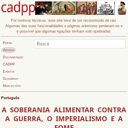
Por motivos técnicos, este site teve de ser reconstruído de raiz.
Algumas das suas funcionalidades e páginas anteriores perderam-se e
é possível que algumas ligações tenham sido quebradas.
Procurar
Busca:
Portal
Página actual:
Artigos
Documentação
CADPP
Eventos
Glossários
Mapa do sítio
Português
A SOBERANIA ALIMENTAR CONTRA
A GUERRA, O IMPERIALISMO E A
FOME