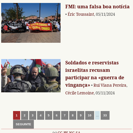
FMI: uma falsa boa notícia
•
Éric Toussaint
, 05/11/2024
Soldados e reservistas
israelitas recusam
participar na «guerra de
vingança»
•
Rui Viana Pereira
,
Cécile Lemoine
, 05/11/2024
1
2
3
4
5
6
7
8
9
10
…
33
SEGUINTE
(c)
CC-BY-NC-SA