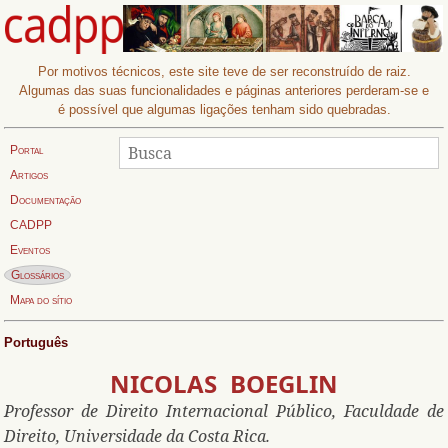
Por motivos técnicos, este site teve de ser reconstruído de raiz.
Algumas das suas funcionalidades e páginas anteriores perderam-se e
é possível que algumas ligações tenham sido quebradas.
Procurar
Busca:
Portal
Artigos
Documentação
CADPP
Eventos
Página actual:
Glossários
Mapa do sítio
Português
NICOLAS BOEGLIN
Profess
o
r de
Direito Internacional Público
, Facul
dade de
Direito, Universidade da Costa Rica
.