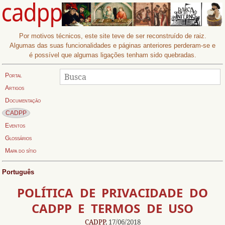
Por motivos técnicos, este site teve de ser reconstruído de raiz.
Algumas das suas funcionalidades e páginas anteriores perderam-se e
é possível que algumas ligações tenham sido quebradas.
Procurar
Busca:
Portal
Artigos
Documentação
Página actual:
CADPP
Eventos
Glossários
Mapa do sítio
Português
POLÍTICA DE PRIVACIDADE DO
CADPP E TERMOS DE USO
CADPP
, 17/06/2018