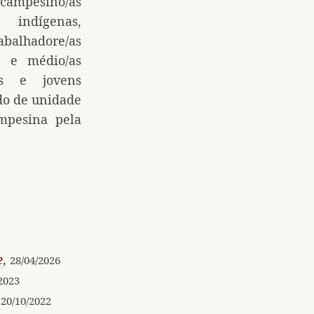
mpesino/as
 indígenas,
balhadore/as
s e médio/as
ais e jovens
do de unidade
mpesina pela
e
,
28/04/2026
2023
,
20/10/2022