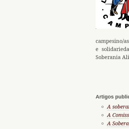
campesino/as
e solidarie
Soberania Al
Artigos publ
A sobera
A Comiss
A Sobera