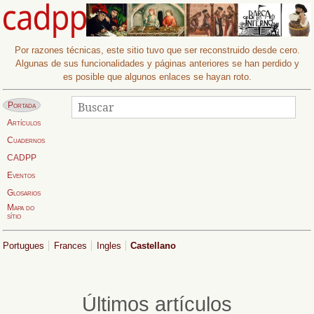
Por razones técnicas, este sitio tuvo que ser reconstruido desde cero.
Algunas de sus funcionalidades y páginas anteriores se han perdido y
es posible que algunos enlaces se hayan roto.
Buscar
Buscar
Página actual:
Portada
Artículos
Cuadernos
CADPP
Eventos
Glosarios
Mapa do
sítio
Portugues
Frances
Ingles
Castellano
Últimos artículos