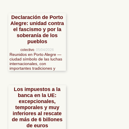
Declaración de Porto
Alegre: unidad contra
el fascismo y por la
soberanía de los
pueblos
colectivo
, 05/04/2026
Reunidos en Porto Alegre —
ciudad símbolo de las luchas
internacionales, con
importantes tradiciones y
aspiraciones democráticas—
miles de activistas de más de
cuarenta países de los cinco
continentes celebramos
Los impuestos a la
nuestra unidad en la
banca en la UE:
diversidad, buscando avanzar
en la organización de la
excepcionales,
resistencia y la lucha contra
temporales y muy
las diversas formas de
inferiores al rescate
fascismo, la extrema derecha
y el imperialismo en su fase
de más de 6 billones
más agresiva.
de euros
En esa misma semana tuvo