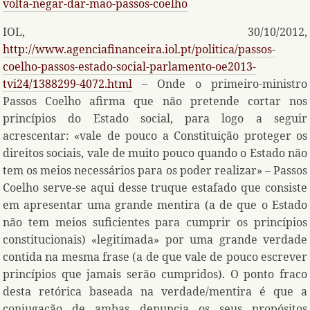
volta-negar-dar-mao-passos-coelho
IOL, 30/10/2012,
http://www.agenciafinanceira.iol.pt/politica/passos-
coelho-passos-estado-social-parlamento-oe2013-
tvi24/1388299-4072.html
– Onde o primeiro-ministro
Passos Coelho afirma que não pretende cortar nos
princípios do Estado social, para logo a seguir
acrescentar: «vale de pouco a Constituição proteger os
direitos sociais, vale de muito pouco quando o Estado não
tem os meios necessários para os poder realizar» – Passos
Coelho serve-se aqui desse truque estafado que consiste
em apresentar uma grande mentira (a de que o Estado
não tem meios suficientes para cumprir os princípios
constitucionais) «legitimada» por uma grande verdade
contida na mesma frase (a de que vale de pouco escrever
princípios que jamais serão cumpridos). O ponto fraco
desta retórica baseada na verdade/mentira é que a
conjugação de ambas denuncia os seus propósitos