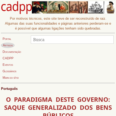
Por motivos técnicos, este site teve de ser reconstruído de raiz.
Algumas das suas funcionalidades e páginas anteriores perderam-se e
é possível que algumas ligações tenham sido quebradas.
Procurar
Busca:
Portal
Página actual:
Artigos
Documentação
CADPP
Eventos
Glossários
Mapa do sítio
Português
O PARADIGMA DESTE GOVERNO:
SAQUE GENERALIZADO DOS BENS
PÚBLICOS