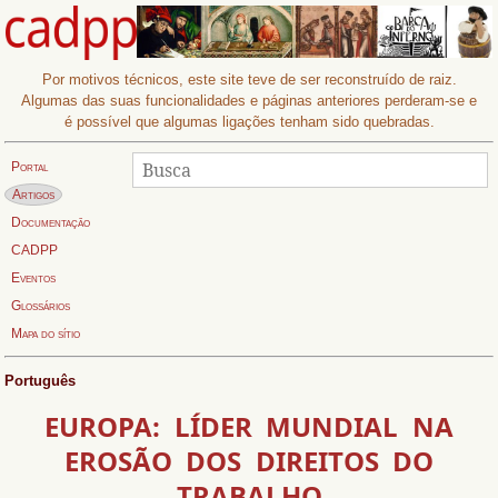
Por motivos técnicos, este site teve de ser reconstruído de raiz.
Algumas das suas funcionalidades e páginas anteriores perderam-se e
é possível que algumas ligações tenham sido quebradas.
Procurar
Busca:
Portal
Página actual:
Artigos
Documentação
CADPP
Eventos
Glossários
Mapa do sítio
Português
EUROPA: LÍDER MUNDIAL NA
EROSÃO DOS DIREITOS DO
TRABALHO