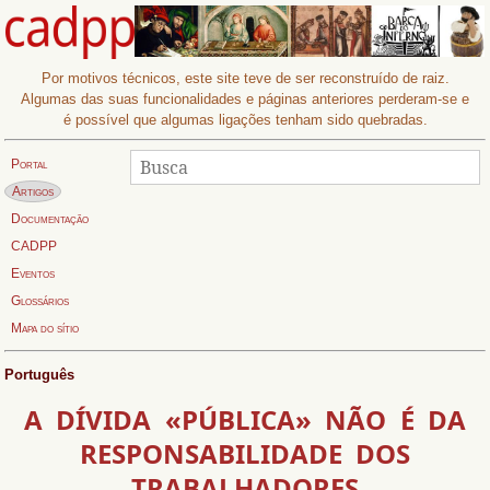
Por motivos técnicos, este site teve de ser reconstruído de raiz.
Algumas das suas funcionalidades e páginas anteriores perderam-se e
é possível que algumas ligações tenham sido quebradas.
Procurar
Busca:
Portal
Página actual:
Artigos
Documentação
CADPP
Eventos
Glossários
Mapa do sítio
Português
A DÍVIDA «PÚBLICA» NÃO É DA
RESPONSABILIDADE DOS
TRABALHADORES