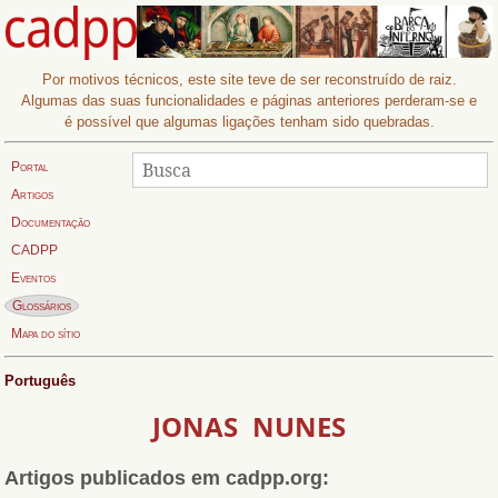
Por motivos técnicos, este site teve de ser reconstruído de raiz.
Algumas das suas funcionalidades e páginas anteriores perderam-se e
é possível que algumas ligações tenham sido quebradas.
Procurar
Busca:
Portal
Artigos
Documentação
CADPP
Eventos
Página actual:
Glossários
Mapa do sítio
Português
JONAS NUNES
Artigos publicados em cadpp.org: