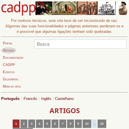
Por motivos técnicos, este site teve de ser reconstruído de raiz.
Algumas das suas funcionalidades e páginas anteriores perderam-se e
é possível que algumas ligações tenham sido quebradas.
Procurar
Busca:
Portal
Página actual:
Artigos
Documentação
CADPP
Eventos
Glossários
Mapa do sítio
Português
Francês
Inglês
Castelhano
ARTIGOS
1
2
3
4
5
6
7
8
9
10
…
33