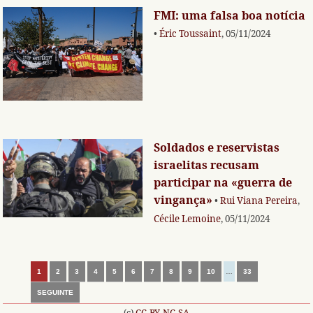
FMI: uma falsa boa notícia
•
Éric Toussaint
, 05/11/2024
Soldados e reservistas
israelitas recusam
participar na «guerra de
vingança»
•
Rui Viana Pereira
,
Cécile Lemoine
, 05/11/2024
1
2
3
4
5
6
7
8
9
10
…
33
SEGUINTE
(c)
CC-BY-NC-SA