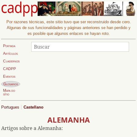
Por razones técnicas, este sitio tuvo que ser reconstruido desde cero.
Algunas de sus funcionalidades y páginas anteriores se han perdido y
es posible que algunos enlaces se hayan roto.
Buscar
Buscar
Portada
Artículos
Cuadernos
CADPP
Eventos
Página actual:
Glosarios
Mapa do
sítio
Portugues
Castellano
ALEMANHA
Artigos sobre a Alemanha: