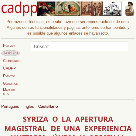
Por razones técnicas, este sitio tuvo que ser reconstruido desde cero.
Algunas de sus funcionalidades y páginas anteriores se han perdido y
es posible que algunos enlaces se hayan roto.
Buscar
Buscar
Portada
Página actual:
Artículos
Cuadernos
CADPP
Eventos
Glosarios
Mapa do
sítio
Portugues
Ingles
Castellano
SYRIZA O LA APERTURA
MAGISTRAL DE UNA EXPERIENCIA