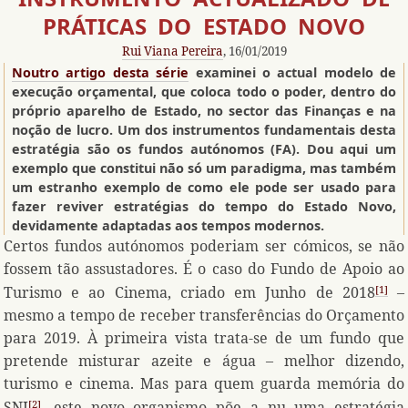
PRÁTICAS DO ESTADO NOVO
Rui Viana Pereira
, 16/01/2019
Noutro artigo desta série
examinei o actual modelo de
execução orçamental, que coloca todo o poder, dentro do
próprio aparelho de Estado, no sector das Finanças e na
noção de lucro. Um dos instrumentos fundamentais desta
estratégia são os fundos autónomos (FA). Dou aqui um
exemplo que constitui não só um paradigma, mas também
um estranho exemplo de como ele pode ser usado para
fazer reviver estratégias do tempo do Estado Novo,
devidamente adaptadas aos tempos modernos.
Certos fundos autónomos poderiam ser cómicos, se não
fossem tão assustadores. É o caso do Fundo de Apoio ao
Turismo e ao Cinema, criado em Junho de 2018
–
1
mesmo a tempo de receber transferências do Orçamento
para 2019. À primeira vista trata-se de um fundo que
pretende misturar azeite e água – melhor dizendo,
turismo e cinema. Mas para quem guarda memória do
SNI
, este novo organismo põe a nu uma estratégia
2