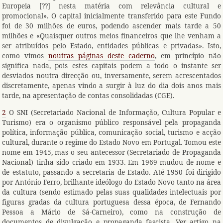
Europeia [??] nesta matéria com relevância cultural e
promocional». O capital inicialmente transferido para este Fundo
foi de 30 milhões de euros, podendo ascender mais tarde a 50
milhões e «Quaisquer outros meios financeiros que lhe venham a
ser atribuídos pelo Estado, entidades públicas e privadas». Isto,
como vimos
noutras páginas deste caderno
, em princípio não
significa nada, pois estes capitais podem a todo o instante ser
desviados noutra direcção ou, inversamente, serem acrescentados
discretamente, apenas vindo a surgir à luz do dia dois anos mais
tarde, na apresentação de contas consolidadas (CGE).
2
O SNI (Secretariado Nacional de Informação, Cultura Popular e
Turismo) era o organismo público responsável pela propaganda
política, informação pública, comunicação social, turismo e acção
cultural, durante o regime do Estado Novo em Portugal. Tomou este
nome em 1945, mas o seu antecessor (Secretariado de Propaganda
Nacional) tinha sido criado em 1933. Em 1969 mudou de nome e
de estatuto, passando a secretaria de Estado. Até 1950 foi dirigido
por António Ferro, brilhante ideólogo do Estado Novo tanto na área
da cultura (sendo estimado pelas suas qualidades intelectuais por
figuras gradas da cultura portuguesa dessa época, de Fernando
Pessoa a Mário de Sá-Carneiro), como na construção de
documentos de divulgação e propaganda fascista. Ver artigo na