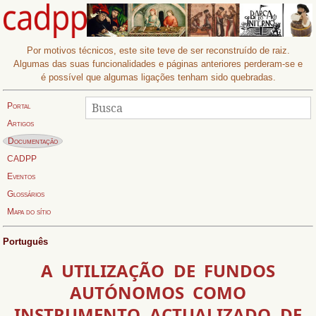
Por motivos técnicos, este site teve de ser reconstruído de raiz.
Algumas das suas funcionalidades e páginas anteriores perderam-se e
é possível que algumas ligações tenham sido quebradas.
Procurar
Busca:
Portal
Artigos
Página actual:
Documentação
CADPP
Eventos
Glossários
Mapa do sítio
Português
A UTILIZAÇÃO DE FUNDOS
AUTÓNOMOS COMO
INSTRUMENTO ACTUALIZADO DE