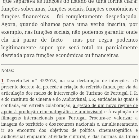
que separava as funções do Estado de uma forma clara:
funções soberanas, funções sociais, funções económicas e
funções financeiras – foi completamente despedaçada.
Agora, quando olhamos para uma verba inscrita, por
exemplo, nas funções sociais, não podemos garantir onde
ela irá parar de facto – mas por regra podemos
legitimamente supor que será total ou parcialmente
desviada para funções económicas ou financeiras.
Notas:
1
Decreto-Lei n.º 45/2018, na sua declaração de intenções: «O
presente decreto -lei procede à criação do referido fundo, por via da
articulação dos meios de intervenção do Turismo de Portugal, I. P.,
e do Instituto do Cinema e do Audiovisual, I. P., entidades às quais é
confiada, em estreita colaboração,
a gestão de um novo regime de
apoio à produção cinematográfica e audiovisual
e à captação de
filmagens internacionais para Portugal. Procura-se valorizar a
imagem do território e dos recursos nacionais e, simultaneamente,
ir ao encontro dos objetivos de política cinematográfica e
audiovisual enquanto atividade cultural, e das normas da União