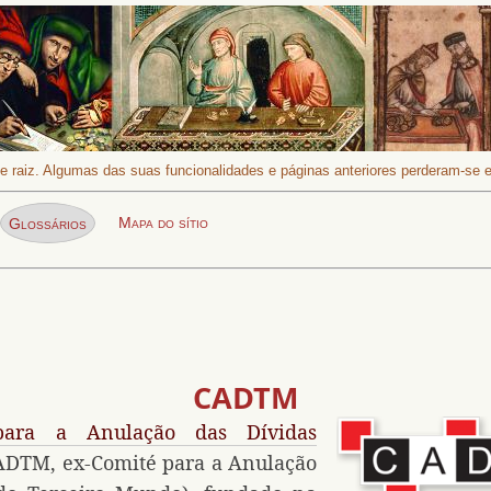
 de raiz. Algumas das suas funcionalidades e páginas anteriores perderam-se
Procurar
Busca:
Página actual:
Mapa do sítio
Glossários
CADTM
para a Anulação das Dívidas
DTM, ex-Comité para a Anulação