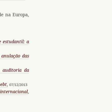
de na Europa,
 estudantil: a
e anulação das
 auditoria da
Debt
,
07/12/2013
ternacional
,