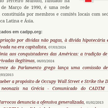
do Terceiro Mundo), fundado na
5 de Março de 1990, é uma rede
l constituída por membros e comités locais com se
ca Latina e Ásia.
icados em cadpp.org:
priação por dívidas não pagas, à dívida hipotecária e
ivada na era capitalista
,
07/03/2024
ónia aos conquistadores das Américas: a tradição d
rivadas ilegítimas
,
06/03/2024
dente do Parlamento grego lança uma comissão de
/03/2015
aeber a propósito de Occupy Wall Street e Strike the 
 neonazis na Grécia - Comunicado do CADTM in
rrocos denuncia a ofensiva generalizada
,
01/02/2013