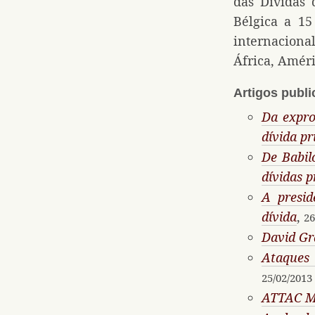
das Dívidas 
Bélgica a 1
internaciona
África, Améri
Artigos publ
Da expro
dívida pr
De Babil
dívidas p
A presi
dívida
,
26
David Gr
Ataques
25/02/2013
ATTAC Ma