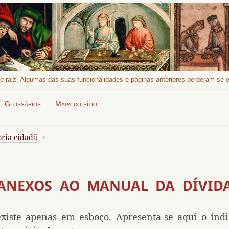
 de raiz. Algumas das suas funcionalidades e páginas anteriores perderam-se
Procurar
Busca:
Glossários
Mapa do sítio
ria cidadã
ANEXOS AO MANUAL DA DÍVID
existe apenas em esboço. Apresenta-se aqui o índi